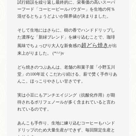
試行錯誤を繰り返し最終的に、栄養価の高いスーパ
ーフード「コーヒーピールパウダー」を生地の何％
混ぜるとちょうどよいか限界値が決まりました。
そして生地にはさらに、樹の香でハンドドリップし
た濃厚な「新緑ブレンド」を練り込むことで、珈琲
超どら焼き
風味でちょっぴり大人な新食感の
が出
来上がりました。 (*^^)v
どら焼きのつぶあんは、老舗の和菓子屋「小野玉川
堂」の100年近くこだわり続ける、薪で焚く手作りあ
んこ。ほっこりやさしい甘さです。
実は小豆にもアンチエイジング（抗酸化作用）が期
待されるポリフェノールが多く含まれていると言わ
れているのです。
あんこも手作り、生地に練り込むコーヒーもハンド
ドリップのため大量生産ができず、毎回限定生産と