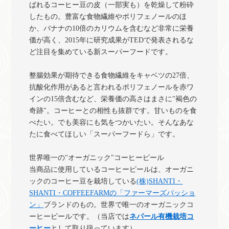
ばれるコーヒー豆の皮（一部実も）を乾燥して粉砕
したもの。豊富な食物繊維やポリフェノールのほ
か、バナナの10倍のカリウムを含むなど非常に栄養
価が高く、2015年に研究成果がTEDで発表されるな
ど注目を集めている新スーパーフードです。
整腸効果が期待できる食物繊維をキャベツの27倍、
抗酸化作用があると言われるポリフェノールを赤ワ
インの15倍含むなど、栄養価の高さはまさに"褐色の
奇跡"。コーヒーとの相性も抜群です。甘いものを食
べたい。でも美容にも気をつかいたい。そんなあな
たに食べてほしい「スーパーフードら」です。
世界唯一の"オーガニック"コーヒーピール
当商品に使用しているコーヒーピールは、オーガニ
ックのコーヒー豆を栽培している
(株)SHANTI・
SHANTI・COFFEEFARMの「ファーマーズパッショ
ン」
ブランドのもの。世界で唯一のオーガニックコ
ーヒーピールです。（当店では
ネパール有機栽培コ
ーヒー
として取り扱っています）