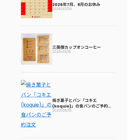
2026年7月、8月のお休み
2026/07/30
三英傑カップオンコーヒー
2023/03/16
焼き菓子とパン「コキエ
(koquie)」の食パンのご予約注
2022/05/10
文