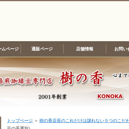
ームページ
通販ページ
店舗情報
お問い
トップページ
＞
樹の香店長のこれだけは譲れない５つのこだ
豆の手選別）