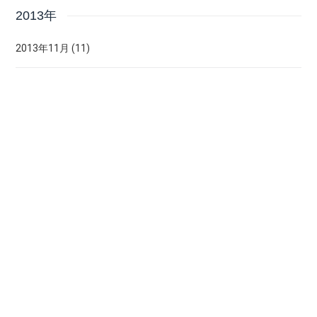
2013年
2013年11月 (11)
2013年10月 (4)
最新記事
手作り水車のジオラマをお譲りします
2021/08/11
2021年8月
一点物のデミタスカップはいかがですか？
2021/08/05
2021年8月
「黄色いおうちのクレープ屋さん」がオープ