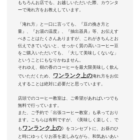
もちろんお店でも、お越しいただいた際、カウンタ
ーで淹れ方をお教えしています。
「淹れ方」と一口に言っても、『豆の挽き方と
量』、『お湯の温度』、『抽出器具』等、お伝えす
べきことはたくさんありますが、これがきちんとお
伝えできていないと、せっかく質の高いコーヒー豆
をご購入いただいても、「大して美味しくないな」
ということにもなりかねません。
それゆえ、樹の香のコーヒーを最大限美味しく飲ん
ワンランク上の
でいただくため、
淹れ方をお伝
えすることは絶対に必要だと思っています。
店頭でのコーヒー教室は、ご希望があればいつでも
無料で行っています。
また、ご予約で「出張コーヒー教室」も承っており
ます。こちらは有料ですが、《美味しく楽しく、で
ワンランク上の
も
》をコンセプトに、お昼のひ
と時にゆっくりお茶を楽しみながら、和気あいあい